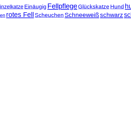
Fellpflege
h
Einäugig
Glückskatze
Hund
inzelkatze
rotes Fell
sc
Schneeweiß
schwarz
Scheuchen
nen