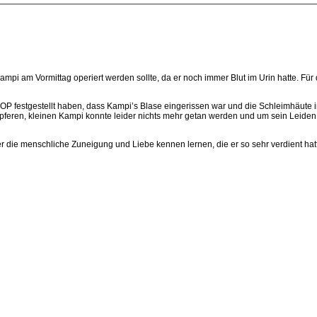
pi am Vormittag operiert werden sollte, da er noch immer Blut im Urin hatte. Für
r OP festgestellt haben, dass Kampi’s Blase eingerissen war und die Schleimhäute 
pferen, kleinen Kampi konnte leider nichts mehr getan werden und um sein Leiden 
er die menschliche Zuneigung und Liebe kennen lernen, die er so sehr verdient hatt