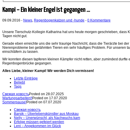
Kampi – Ein kleiner Engel ist gegangen …
09.09.2016 -
News
,
Regenbogenkatzen und -hunde
-
0 Kommentare
Unsere Tierschutz-Kollegin Katharina hat uns heute morgen geschrieben, dass Kam
Tagen nicht gut.
Gerade eben erreichte uns die sehr traurige Nachricht, dass die Tierärzte bei de
Nierenprobleme bei gelähmten Tieren ein sehr häufiges Problem. Für unseren ta
einschläfern zu lassen.
Wir konnten diesen tapferen kleinen Kämpfer nicht retten, aber zumindest durfte 
Regenbogenbrücke gegangen.
Alles Liebe, kleiner Kampi! Wir werden Dich vermissen!
Letzte Einträge
Beliebt
Tags
Свежая новость
Posted on 28.07.2025
Wartungsarbeiten!!
Posted on 17.07.2020
Sommerpause!
Posted on 07.07.2020
Свежая новость
Barsik – Überlebenskünstler aus Moskau
Nelly – Unerwünscht, als Nachwuchs kam
Erfolge müssen gefeiert werden
Leni – Angekommen im Glück