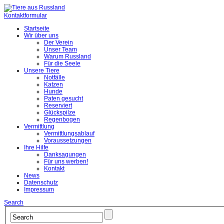
Kontaktformular
Startseite
Wir über uns
Der Verein
Unser Team
Warum Russland
Für die Seele
Unsere Tiere
Notfälle
Katzen
Hunde
Paten gesucht
Reserviert
Glückspilze
Regenbogen
Vermittlung
Vermittlungsablauf
Voraussetzungen
Ihre Hilfe
Danksagungen
Für uns werben!
Kontakt
News
Datenschutz
Impressum
Search