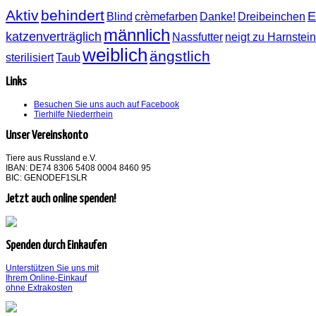
Aktiv
behindert
E
Blind
crèmefarben
Danke!
Dreibeinchen
männlich
katzenverträglich
Nassfutter
neigt zu Harnstei
weiblich
ängstlich
sterilisiert
Taub
Links
Besuchen Sie uns auch auf Facebook
Tierhilfe Niederrhein
Unser Vereinskonto
Tiere aus Russland e.V.
IBAN: DE74 8306 5408 0004 8460 95
BIC: GENODEF1SLR
Jetzt auch online spenden!
Spenden durch Einkaufen
Unterstützen Sie uns mit
Ihrem Online-Einkauf
ohne Extrakosten