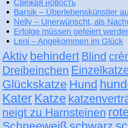
Свежая новость
Barsik – Überlebenskünstler 
Nelly – Unerwünscht, als Nac
Erfolge müssen gefeiert werde
Leni – Angekommen im Glück
Aktiv
behindert
Blind
crè
Einzelkatz
Dreibeinchen
hund
Glückskatze
Hund
Kater
Katze
katzenvertr
rot
neigt zu Harnsteinen
sc
Schneeweiß
schwarz