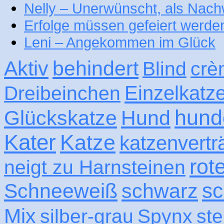
Nelly – Unerwünscht, als Nac
Erfolge müssen gefeiert werde
Leni – Angekommen im Glück
Aktiv
behindert
Blind
crè
Einzelkatz
Dreibeinchen
hund
Glückskatze
Hund
Kater
Katze
katzenvertr
rot
neigt zu Harnsteinen
sc
Schneeweiß
schwarz
Mix
silber-grau
Spynx
ste