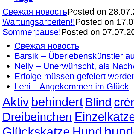
Свежая новость
Posted on 28.07
Wartungsarbeiten!!
Posted on 17.
Sommerpause!
Posted on 07.07.2
Свежая новость
Barsik – Überlebenskünstler 
Nelly – Unerwünscht, als Nac
Erfolge müssen gefeiert werde
Leni – Angekommen im Glück
Aktiv
behindert
Blind
crè
Einzelkatz
Dreibeinchen
hund
Glückskatze
Hund