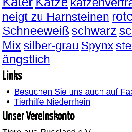
Kater
Katze
katzenvertr
rot
neigt zu Harnsteinen
sc
Schneeweiß
schwarz
Mix
silber-grau
Spynx
ste
ängstlich
Links
Besuchen Sie uns auch auf F
Tierhilfe Niederrhein
Unser Vereinskonto
Tiere aus Russland e.V.