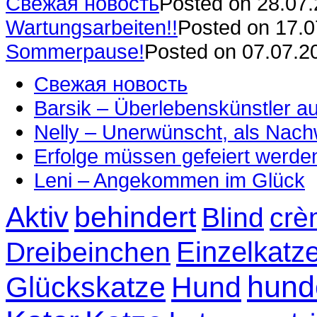
Свежая новость
Posted on 28.07
Wartungsarbeiten!!
Posted on 17.
Sommerpause!
Posted on 07.07.2
Свежая новость
Barsik – Überlebenskünstler 
Nelly – Unerwünscht, als Nac
Erfolge müssen gefeiert werde
Leni – Angekommen im Glück
Aktiv
behindert
Blind
crè
Einzelkatz
Dreibeinchen
hund
Glückskatze
Hund