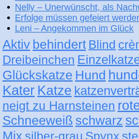
Nelly – Unerwünscht, als Nac
Erfolge müssen gefeiert werde
Leni – Angekommen im Glück
Aktiv
behindert
Blind
crè
Einzelkatz
Dreibeinchen
hund
Glückskatze
Hund
Kater
Katze
katzenvertr
rot
neigt zu Harnsteinen
sc
Schneeweiß
schwarz
Mix
silber-grau
Spynx
ste