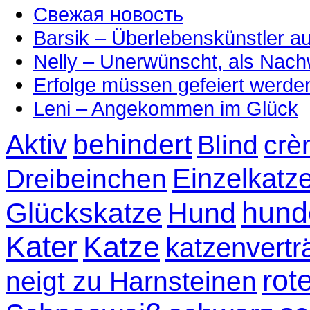
Свежая новость
Barsik – Überlebenskünstler 
Nelly – Unerwünscht, als Nac
Erfolge müssen gefeiert werde
Leni – Angekommen im Glück
Aktiv
behindert
Blind
crè
Einzelkatz
Dreibeinchen
hund
Glückskatze
Hund
Kater
Katze
katzenvertr
rot
neigt zu Harnsteinen