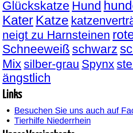
hund
Glückskatze
Hund
Kater
Katze
katzenvertr
rot
neigt zu Harnsteinen
sc
Schneeweiß
schwarz
Mix
silber-grau
Spynx
ste
ängstlich
Links
Besuchen Sie uns auch auf F
Tierhilfe Niederrhein