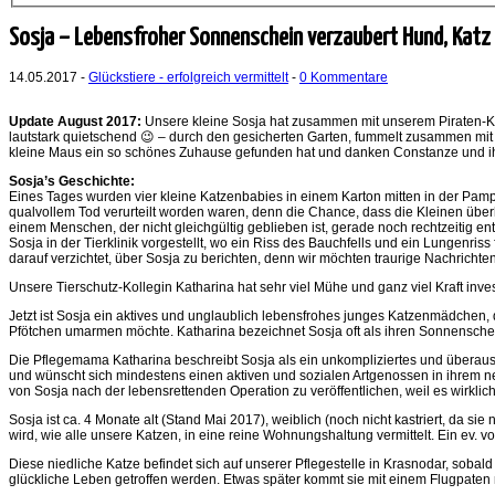
Sosja – Lebensfroher Sonnenschein verzaubert Hund, Katz
14.05.2017 -
Glückstiere - erfolgreich vermittelt
-
0 Kommentare
Update August 2017:
Unsere kleine Sosja hat zusammen mit unserem Piraten-Kat
lautstark quietschend 😉 – durch den gesicherten Garten, fummelt zusammen mit Kä
kleine Maus ein so schönes Zuhause gefunden hat und danken Constanze und ihr
Sosja’s Geschichte:
Eines Tages wurden vier kleine Katzenbabies in einem Karton mitten in der Pa
qualvollem Tod verurteilt worden waren, denn die Chance, dass die Kleinen überh
einem Menschen, der nicht gleichgültig geblieben ist, gerade noch rechtzeitig e
Sosja in der Tierklinik vorgestellt, wo ein Riss des Bauchfells und ein Lungenr
darauf verzichtet, über Sosja zu berichten, denn wir möchten traurige Nachrichte
Unsere Tierschutz-Kollegin Katharina hat sehr viel Mühe und ganz viel Kraft inves
Jetzt ist Sosja ein aktives und unglaublich lebensfrohes junges Katzenmädchen,
Pfötchen umarmen möchte. Katharina bezeichnet Sosja oft als ihren Sonnenschein
Die Pflegemama Katharina beschreibt Sosja als ein unkompliziertes und überaus
und wünscht sich mindestens einen aktiven und sozialen Artgenossen in ihrem n
von Sosja nach der lebensrettenden Operation zu veröffentlichen, weil es wirklic
Sosja ist ca. 4 Monate alt (Stand Mai 2017), weiblich (noch nicht kastriert, da si
wird, wie alle unsere Katzen, in eine reine Wohnungshaltung vermittelt. Ein ev. 
Diese niedliche Katze befindet sich auf unserer Pflegestelle in Krasnodar, sobald
glückliche Leben getroffen werden. Etwas später kommt sie mit einem Flugpaten