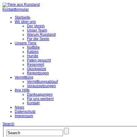
Kontaktformular
Startseite
Wir über uns
Der Verein
Unser Team
Warum Russland
Für die Seele
Unsere Tiere
Notfälle
Katzen
Hunde
Paten gesucht
Reserviert
Glückspilze
Regenbogen
Vermittlung
Vermittlungsablauf
Voraussetzungen
Ihre Hilfe
Danksagungen
Für uns werben!
Kontakt
News
Datenschutz
Impressum
Search