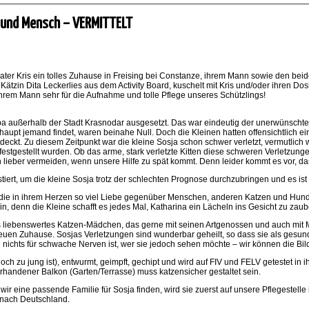
 und Mensch – VERMITTELT
er Kris ein tolles Zuhause in Freising bei Constanze, ihrem Mann sowie den beid
tzin Dita Leckerlies aus dem Activity Board, kuschelt mit Kris und/oder ihren Dosis
em Mann sehr für die Aufnahme und tolle Pflege unseres Schützlings!
mpa außerhalb der Stadt Krasnodar ausgesetzt. Das war eindeutig der unerwünsch
aupt jemand findet, waren beinahe Null. Doch die Kleinen hatten offensichtlich e
ntdeckt. Zu diesem Zeitpunkt war die kleine Sosja schon schwer verletzt, vermutl
iss festgestellt wurden. Ob das arme, stark verletzte Kitten diese schweren Verle
n lieber vermeiden, wenn unsere Hilfe zu spät kommt. Denn leider kommt es vor, da
tiert, um die kleine Sosja trotz der schlechten Prognose durchzubringen und es ist
 die in ihrem Herzen so viel Liebe gegenüber Menschen, anderen Katzen und Hunden
, denn die Kleine schafft es jedes Mal, Katharina ein Lächeln ins Gesicht zu zaub
 liebenswertes Katzen-Mädchen, das gerne mit seinen Artgenossen und auch mit M
euen Zuhause. Sosjas Verletzungen sind wunderbar geheilt, so dass sie als gesu
h nichts für schwache Nerven ist, wer sie jedoch sehen möchte – wir können die Bil
e noch zu jung ist), entwurmt, geimpft, gechipt und wird auf FIV und FELV getestet i
vorhandener Balkon (Garten/Terrasse) muss katzensicher gestaltet sein.
 wir eine passende Familie für Sosja finden, wird sie zuerst auf unsere Pflegestell
 nach Deutschland.