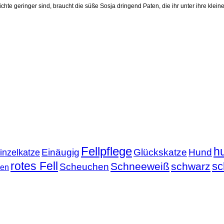
e geringer sind, braucht die süße Sosja dringend Paten, die ihr unter ihre kleinen 
Fellpflege
h
Einäugig
Glückskatze
Hund
inzelkatze
rotes Fell
sc
Schneeweiß
schwarz
Scheuchen
nen