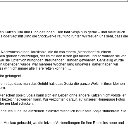
en Katzen Dita und Dino gefunden. Dort tobt Sosja nun gerne – und meist auch
 oder jagt mit Dino die Stockwerke rauf und runter. Wir freuen uns sehr, dass die
te Nachwuchs einer Hauskatze, die da von einem „Menschen“ zu einem
inen großen Schutzengel, der es mit den Kitten gut meinte und so wurden sie von
ich war sie Opfer von hungrigen streunenden Hunden geworden. Ganz eilig wurde
tzungen überleben würde, war mehrere Wochen lang ungewiss, daher haben wir
ss wir nicht immer alle Tiere retten können …
 ihr gelungen!
 trägt, dass man das Gefühl hat, dass Sosja die ganze Welt mit ihren kleinen
ern.
enschen spielt. Sosja kann sich ein Leben ohne andere Katzen nicht vorstellen
nd bezeichnet werden kann. Wir verzichten darauf, auf unserer Homepage Fotos
der per Mail schicken.
n ihr neues Zuhause einziehen. Selbstverständlich ist unsere Sosja stubenrein. Sie
e in Moskau gebracht, wo die letzten Vorbereitungen für ihre Reise ins neue und