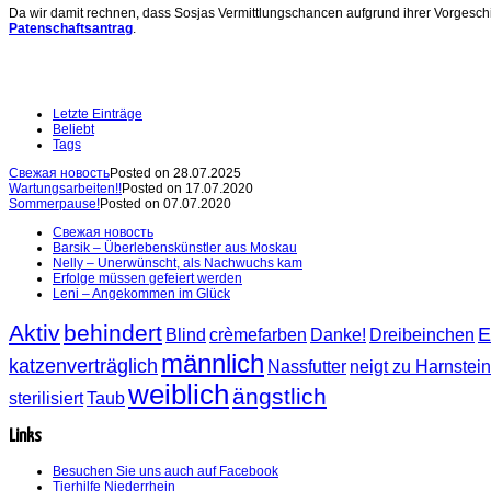
Da wir damit rechnen, dass Sosjas Vermittlungschancen aufgrund ihrer Vorgeschicht
Patenschaftsantrag
.
Letzte Einträge
Beliebt
Tags
Свежая новость
Posted on 28.07.2025
Wartungsarbeiten!!
Posted on 17.07.2020
Sommerpause!
Posted on 07.07.2020
Свежая новость
Barsik – Überlebenskünstler aus Moskau
Nelly – Unerwünscht, als Nachwuchs kam
Erfolge müssen gefeiert werden
Leni – Angekommen im Glück
Aktiv
behindert
E
Blind
crèmefarben
Danke!
Dreibeinchen
männlich
katzenverträglich
Nassfutter
neigt zu Harnstei
weiblich
ängstlich
sterilisiert
Taub
Links
Besuchen Sie uns auch auf Facebook
Tierhilfe Niederrhein