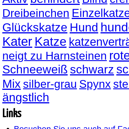
Einzelkatz
Dreibeinchen
hund
Glückskatze
Hund
Kater
Katze
katzenvertr
rot
neigt zu Harnsteinen
sc
Schneeweiß
schwarz
Mix
silber-grau
Spynx
ste
ängstlich
Links
Besuchen Sie uns auch auf F