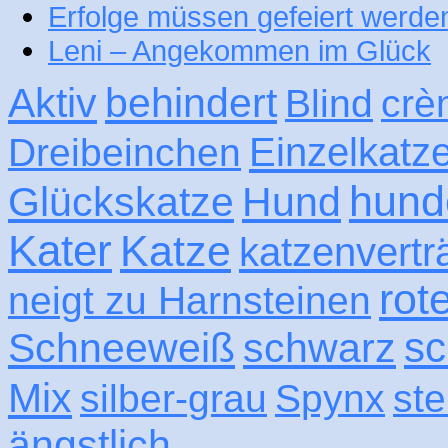
Erfolge müssen gefeiert werde
Leni – Angekommen im Glück
Aktiv
behindert
Blind
crè
Einzelkatz
Dreibeinchen
hund
Glückskatze
Hund
Kater
Katze
katzenvertr
rot
neigt zu Harnsteinen
sc
Schneeweiß
schwarz
Mix
silber-grau
Spynx
ste
ängstlich