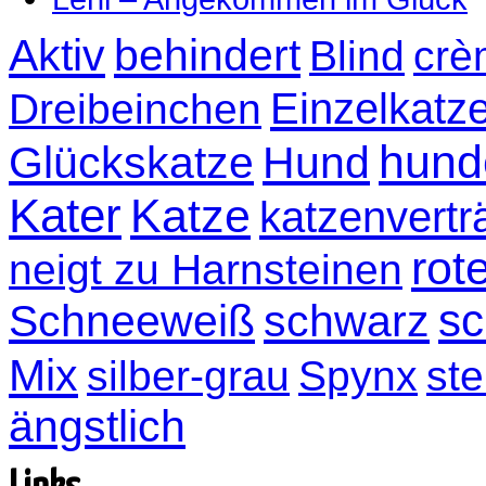
Aktiv
behindert
Blind
crè
Einzelkatz
Dreibeinchen
hund
Glückskatze
Hund
Kater
Katze
katzenvertr
rot
neigt zu Harnsteinen
sc
Schneeweiß
schwarz
Mix
silber-grau
Spynx
ste
ängstlich