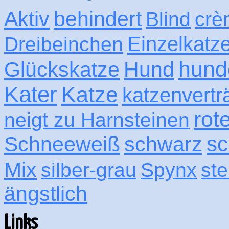
Aktiv
behindert
Blind
crè
Einzelkatz
Dreibeinchen
hund
Glückskatze
Hund
Kater
Katze
katzenvertr
rot
neigt zu Harnsteinen
sc
Schneeweiß
schwarz
Mix
silber-grau
Spynx
ste
ängstlich
Links