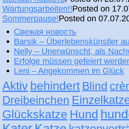
Wartungsarbeiten!!
Posted on 17.
Sommerpause!
Posted on 07.07.2
Свежая новость
Barsik – Überlebenskünstler 
Nelly – Unerwünscht, als Nac
Erfolge müssen gefeiert werde
Leni – Angekommen im Glück
Aktiv
behindert
Blind
crè
Einzelkatz
Dreibeinchen
hund
Glückskatze
Hund
Kater
Katze
katzenvertr