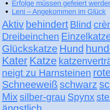
Erfolge müssen gefeiert werde
Leni – Angekommen im Glück
Aktiv
behindert
Blind
crè
Einzelkatz
Dreibeinchen
hund
Glückskatze
Hund
Kater
Katze
katzenvertr
rot
neigt zu Harnsteinen
sc
Schneeweiß
schwarz
Mix
silber-grau
Spynx
ste
ängstlich