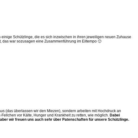
inige Schützlinge, die es sich inzwischen in ihren jeweiligen neuen Zuhause
elt, das war sozusagen eine Zusammenführung im Eiltempo 🙂
 aus (das überlassen wir den Miezen), sondern arbeiten mit Hochdruck an
t-Fellchen vor Kälte, Hunger und Krankheit zu retten, wie möglich.
Dabei
 aber wir freuen uns auch sehr über Patenschaften für unsere Schützlinge.