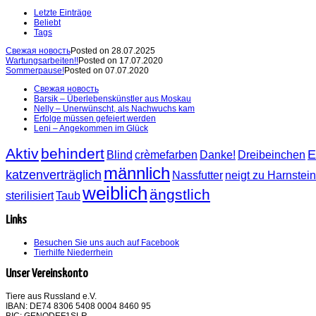
Letzte Einträge
Beliebt
Tags
Свежая новость
Posted on 28.07.2025
Wartungsarbeiten!!
Posted on 17.07.2020
Sommerpause!
Posted on 07.07.2020
Свежая новость
Barsik – Überlebenskünstler aus Moskau
Nelly – Unerwünscht, als Nachwuchs kam
Erfolge müssen gefeiert werden
Leni – Angekommen im Glück
Aktiv
behindert
E
Blind
crèmefarben
Danke!
Dreibeinchen
männlich
katzenverträglich
Nassfutter
neigt zu Harnstei
weiblich
ängstlich
sterilisiert
Taub
Links
Besuchen Sie uns auch auf Facebook
Tierhilfe Niederrhein
Unser Vereinskonto
Tiere aus Russland e.V.
IBAN: DE74 8306 5408 0004 8460 95
BIC: GENODEF1SLR