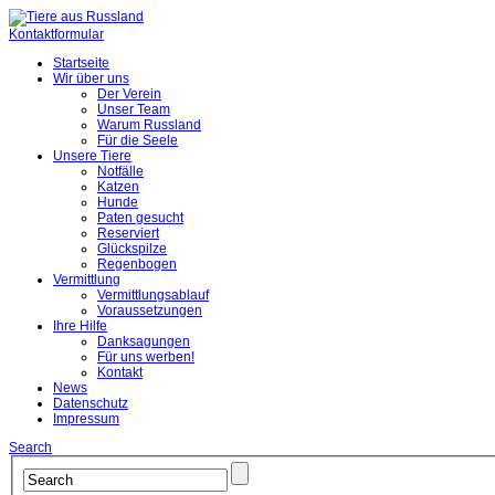
Kontaktformular
Startseite
Wir über uns
Der Verein
Unser Team
Warum Russland
Für die Seele
Unsere Tiere
Notfälle
Katzen
Hunde
Paten gesucht
Reserviert
Glückspilze
Regenbogen
Vermittlung
Vermittlungsablauf
Voraussetzungen
Ihre Hilfe
Danksagungen
Für uns werben!
Kontakt
News
Datenschutz
Impressum
Search