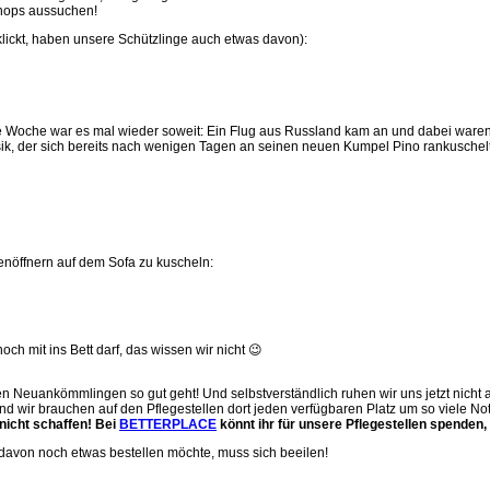
hops aussuchen!
 klickt, haben unsere Schützlinge auch etwas davon):
 Woche war es mal wieder soweit: Ein Flug aus Russland kam an und dabei waren e
tosik, der sich bereits nach wenigen Tagen an seinen neuen Kumpel Pino rankusch
enöffnern auf dem Sofa zu kuscheln:
 mit ins Bett darf, das wissen wir nicht 😉
len Neuankömmlingen so gut geht! Und selbstverständlich ruhen wir uns jetzt nicht
und wir brauchen auf den Pflegestellen dort jeden verfügbaren Platz um so viele No
 nicht schaffen! Bei
BETTERPLACE
könnt ihr für unsere Pflegestellen spenden,
 davon noch etwas bestellen möchte, muss sich beeilen!