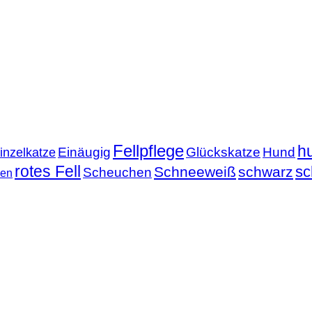
Fellpflege
h
Einäugig
Glückskatze
Hund
inzelkatze
rotes Fell
sc
Schneeweiß
schwarz
Scheuchen
nen