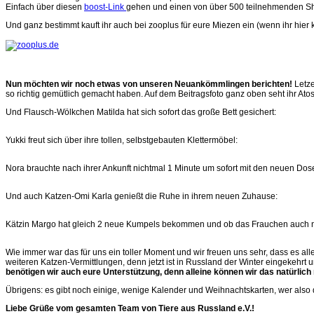
Einfach über diesen
boost-Link
gehen und einen von über 500 teilnehmenden S
Und ganz bestimmt kauft ihr auch bei zooplus für eure Miezen ein (wenn ihr hier
Nun möchten wir noch etwas von unseren Neuankömmlingen berichten!
Letze
so richtig gemütlich gemacht haben. Auf dem Beitragsfoto ganz oben seht ihr A
Und Flausch-Wölkchen Matilda hat sich sofort das große Bett gesichert:
Yukki freut sich über ihre tollen, selbstgebauten Klettermöbel:
Nora brauchte nach ihrer Ankunft nichtmal 1 Minute um sofort mit den neuen Dos
Und auch Katzen-Omi Karla genießt die Ruhe in ihrem neuen Zuhause:
Kätzin Margo hat gleich 2 neue Kumpels bekommen und ob das Frauchen auch noch
Wie immer war das für uns ein toller Moment und wir freuen uns sehr, dass es al
weiteren Katzen-Vermittlungen, denn jetzt ist in Russland der Winter eingekehrt 
benötigen wir auch eure Unterstützung, denn alleine können wir das natürlich
Übrigens: es gibt noch einige, wenige Kalender und Weihnachtskarten, wer also
Liebe Grüße vom gesamten Team von Tiere aus Russland e.V.!