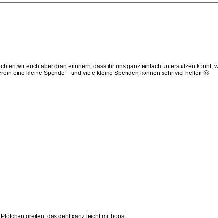
öchten wir euch aber dran erinnern, dass ihr uns ganz einfach unterstützen könnt
erein eine kleine Spende – und viele kleine Spenden können sehr viel helfen 🙂
fötchen greifen, das geht ganz leicht mit boost: