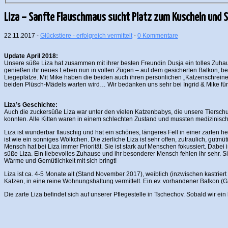
Liza – Sanfte Flauschmaus sucht Platz zum Kuscheln und S
22.11.2017 -
Glückstiere - erfolgreich vermittelt
-
0 Kommentare
Update April 2018:
Unsere süße Liza hat zusammen mit ihrer besten Freundin Dusja ein tolles Zuha
genießen ihr neues Leben nun in vollen Zügen – auf dem gesicherten Balkon, b
Liegeplätze. Mit Mike haben die beiden auch ihren persönlichen „Katzenschrein
beiden Plüsch-Mädels warten wird… Wir bedanken uns sehr bei Ingrid & Mike für
Liza’s Geschichte:
Auch die zuckersüße Liza war unter den vielen Katzenbabys, die unsere Tierschu
konnten. Alle Kitten waren in einem schlechten Zustand und mussten medizinisch
Liza ist wunderbar flauschig und hat ein schönes, längeres Fell in einer zarten he
ist wie ein sonniges Wölkchen. Die zierliche Liza ist sehr offen, zutraulich, gutm
Mensch hat bei Liza immer Priorität. Sie ist stark auf Menschen fokussiert. Dabei
süße Liza. Ein liebevolles Zuhause und ihr besonderer Mensch fehlen ihr sehr. Si
Wärme und Gemütlichkeit mit sich bringt!
Liza ist ca. 4-5 Monate alt (Stand November 2017), weiblich (inzwischen kastriert
Katzen, in eine reine Wohnungshaltung vermittelt. Ein ev. vorhandener Balkon (Ga
Die zarte Liza befindet sich auf unserer Pflegestelle in Tschechov. Sobald wir e