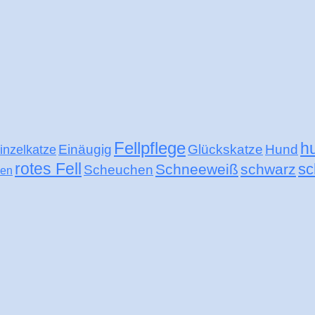
Fellpflege
h
Einäugig
Glückskatze
Hund
inzelkatze
rotes Fell
sc
Schneeweiß
schwarz
Scheuchen
nen