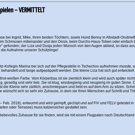
pielen – VERMITTELT
use bei Ingrid, Mike, ihren beiden Töchtern, sowie Hund Benny in Albstadt-Onstme
eim Schmusen miteinander und den Dosis, beim Durchs-Haus-Toben oder einfach be
er“ gefunden, der Liza und Dusja jeden Wunsch von den Augen abliest, so dass auc
 die Aufnahme unserer Schützlinge!
tz-Kollegin Marina bei sich auf der Pflegestelle in Tschechov aufnehmen musste, w
 behandelt und lange aufgepäppelt werden. Die kleine Liza hat sich gut entwicke
llrot-weißen Farbe. Vom Körperbau ist sie ziemlich klein und wird auch später nicht v
ütig, gesellig und sehr lieb. Sie ist klug, wissbegierig und neugierig im guten Sin
 ist die Kleine sehr zärtlich, anschmiegsam und liebt es auf dem Arm zu sitzen. Sch
e wünscht sich so sehr ein Zuhause, in dem sie ihren Menschen auf Schritt und Trit
 – Feb. 2018), entwurmt und wird geimpft, gechipt und auf FiV und FELV getestet in
rten oder Terrasse) muss katzensicher gestaltet sein.
in liebevolles Zuhause für sie finden, wird sie mit einem Flugpaten nach Deutschla