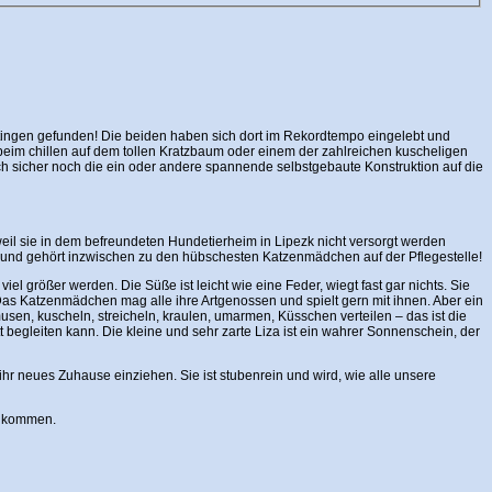
ttingen gefunden! Die beiden haben sich dort im Rekordtempo eingelebt und
im chillen auf dem tollen Kratzbaum oder einem der zahlreichen kuscheligen
h sicher noch die ein oder andere spannende selbstgebaute Konstruktion auf die
eil sie in dem befreundeten Hundetierheim in Lipezk nicht versorgt werden
lt und gehört inzwischen zu den hübschesten Katzenmädchen auf der Pflegestelle!
iel größer werden. Die Süße ist leicht wie eine Feder, wiegt fast gar nichts. Sie
ne. Das Katzenmädchen mag alle ihre Artgenossen und spielt gern mit ihnen. Aber ein
musen, kuscheln, streicheln, kraulen, umarmen, Küsschen verteilen – das ist die
t begleiten kann. Die kleine und sehr zarte Liza ist ein wahrer Sonnenschein, der
 ihr neues Zuhause einziehen. Sie ist stubenrein und wird, wie alle unsere
nd kommen.