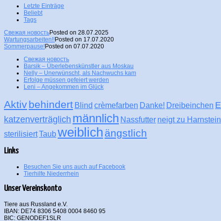
Letzte Einträge
Beliebt
Tags
Свежая новость
Posted on 28.07.2025
Wartungsarbeiten!!
Posted on 17.07.2020
Sommerpause!
Posted on 07.07.2020
Свежая новость
Barsik – Überlebenskünstler aus Moskau
Nelly – Unerwünscht, als Nachwuchs kam
Erfolge müssen gefeiert werden
Leni – Angekommen im Glück
Aktiv
behindert
E
Blind
crèmefarben
Danke!
Dreibeinchen
männlich
katzenverträglich
Nassfutter
neigt zu Harnstei
weiblich
ängstlich
sterilisiert
Taub
Links
Besuchen Sie uns auch auf Facebook
Tierhilfe Niederrhein
Unser Vereinskonto
Tiere aus Russland e.V.
IBAN: DE74 8306 5408 0004 8460 95
BIC: GENODEF1SLR