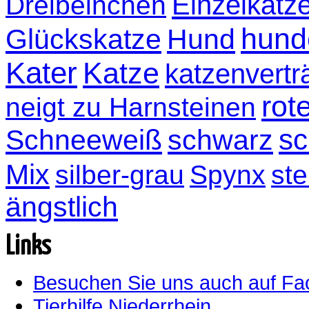
Einzelkatz
Dreibeinchen
hund
Glückskatze
Hund
Kater
Katze
katzenvertr
rot
neigt zu Harnsteinen
sc
Schneeweiß
schwarz
Mix
silber-grau
Spynx
ste
ängstlich
Links
Besuchen Sie uns auch auf F
Tierhilfe Niederrhein