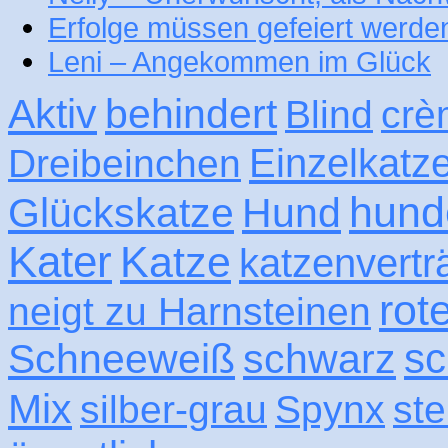
Erfolge müssen gefeiert werde
Leni – Angekommen im Glück
Aktiv
behindert
Blind
crè
Einzelkatz
Dreibeinchen
hund
Glückskatze
Hund
Kater
Katze
katzenvertr
rot
neigt zu Harnsteinen
sc
Schneeweiß
schwarz
Mix
silber-grau
Spynx
ste