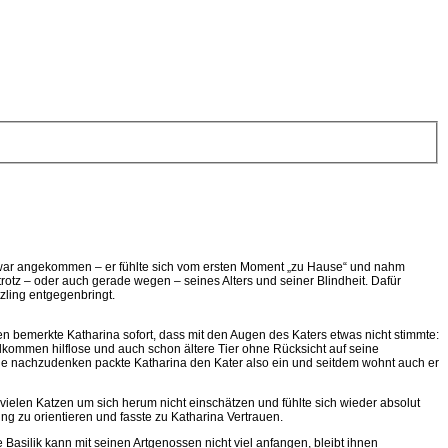
 war angekommen – er fühlte sich vom ersten Moment „zu Hause“ und nahm
trotz – oder auch gerade wegen – seines Alters und seiner Blindheit. Dafür
zling entgegenbringt.
 bemerkte Katharina sofort, dass mit den Augen des Katers etwas nicht stimmte:
vollkommen hilflose und auch schon ältere Tier ohne Rücksicht auf seine
ange nachzudenken packte Katharina den Kater also ein und seitdem wohnt auch er
ielen Katzen um sich herum nicht einschätzen und fühlte sich wieder absolut
ng zu orientieren und fasste zu Katharina Vertrauen.
 Basilik kann mit seinen Artgenossen nicht viel anfangen, bleibt ihnen