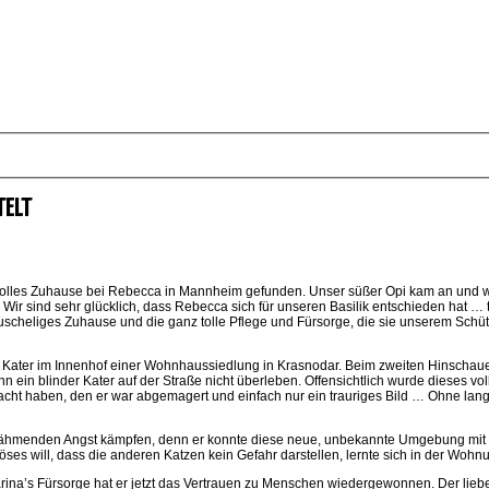
TELT
evolles Zuhause bei Rebecca in Mannheim gefunden. Unser süßer Opi kam an und
Wir sind sehr glücklich, dass Rebecca sich für unseren Basilik entschieden hat … 
scheliges Zuhause und die ganz tolle Pflege und Fürsorge, die sie unserem Schüt
n Kater im Innenhof einer Wohnhaussiedlung in Krasnodar. Beim zweiten Hinschauen
 kann ein blinder Kater auf der Straße nicht überleben. Offensichtlich wurde dieses 
bracht haben, den er war abgemagert und einfach nur ein trauriges Bild … Ohne l
r lähmenden Angst kämpfen, denn er konnte diese neue, unbekannte Umgebung mit v
es will, dass die anderen Katzen kein Gefahr darstellen, lernte sich in der Wohnu
harina’s Fürsorge hat er jetzt das Vertrauen zu Menschen wiedergewonnen. Der liebe