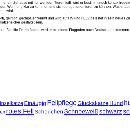
er ein Zuhause mit nur wenigen Tieren teilt, wird er bestimmt noch kontaktfreudiger
neuen Wohnung klar zu kommen und sich dort gut orientieren zu können. Was er aber 
hnt wird.
ert), geimpft, gechipt, entwurmt und wird auf FIV und FELV getestet in sein neues Zu
atzensicher gestaltet sein.
evolle Familie für ihn finden, wird er mit einem Flugpaten nach Deutschland kommen.
Fellpflege
h
Einäugig
Glückskatze
Hund
inzelkatze
rotes Fell
sc
Schneeweiß
schwarz
Scheuchen
nen