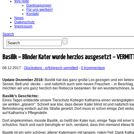
Ihre Hilfe
Danksagungen
Für uns werben!
Kontakt
News
Datenschutz
Impressum
Search
Basilik – Blinder Kater wurde herzlos ausgesetzt – VERMIT
08.12.2017 -
Glückstiere - erfolgreich vermittelt
-
0 Kommentare
Update Dezember 2018:
Basilik hat das ganz große Los gezogen und ein lieb
Sessel, Bett und -decke – und natürlich auch sein neues Frauchen – in Beschlag. 
möchten wir uns ganz herzlich bei Rebecca bedanken: für ein wunderschönes, ku
Basilik’s Geschichte:
Eines Tages entdeckte unsere Tierschutz-Kollegin Katharina einen verängstigte
sie wirkten „gläsern“. Schnell war klar, dass dieser Kater blind ist und natürlich
Behinderung einfach auf die Straße gesetzt. Dort muss er schon einige Zeit ver
auf Katharina’s Pflegestelle.
Dort angekommen, musste Basilik, so heißt der Kater nun, einige Tage mit eine
schutzlos. Nach und nach beruhigte er sich, verstand, dass ihm niemand etwas Bös
Basilik ist ein sehr schöner, älterer Katermann mit langem, rotem Fell. Dank Kat