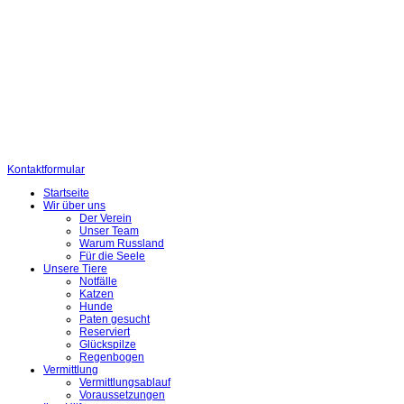
Kontaktformular
Startseite
Wir über uns
Der Verein
Unser Team
Warum Russland
Für die Seele
Unsere Tiere
Notfälle
Katzen
Hunde
Paten gesucht
Reserviert
Glückspilze
Regenbogen
Vermittlung
Vermittlungsablauf
Voraussetzungen