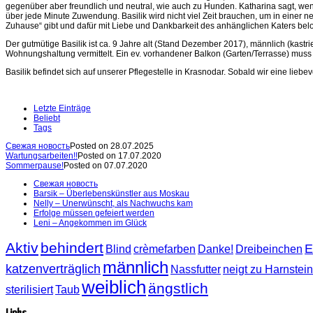
gegenüber aber freundlich und neutral, wie auch zu Hunden. Katharina sagt, wenn 
über jede Minute Zuwendung. Basilik wird nicht viel Zeit brauchen, um in einer 
Zuhause“ gibt und dafür mit Liebe und Dankbarkeit des anhänglichen Katers belo
Der gutmütige Basilik ist ca. 9 Jahre alt (Stand Dezember 2017), männlich (kastri
Wohnungshaltung vermittelt. Ein ev. vorhandener Balkon (Garten/Terrasse) muss k
Basilik befindet sich auf unserer Pflegestelle in Krasnodar. Sobald wir eine lieb
Letzte Einträge
Beliebt
Tags
Свежая новость
Posted on 28.07.2025
Wartungsarbeiten!!
Posted on 17.07.2020
Sommerpause!
Posted on 07.07.2020
Свежая новость
Barsik – Überlebenskünstler aus Moskau
Nelly – Unerwünscht, als Nachwuchs kam
Erfolge müssen gefeiert werden
Leni – Angekommen im Glück
Aktiv
behindert
E
Blind
crèmefarben
Danke!
Dreibeinchen
männlich
katzenverträglich
Nassfutter
neigt zu Harnstei
weiblich
ängstlich
sterilisiert
Taub