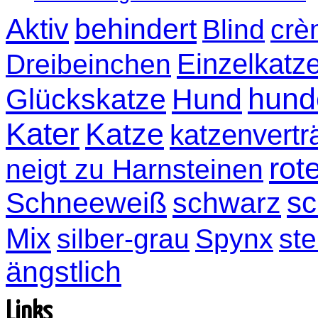
Aktiv
behindert
Blind
crè
Einzelkatz
Dreibeinchen
hund
Glückskatze
Hund
Kater
Katze
katzenvertr
rot
neigt zu Harnsteinen
sc
Schneeweiß
schwarz
Mix
silber-grau
Spynx
ste
ängstlich
Links