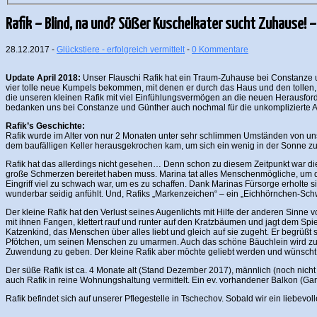
Rafik – Blind, na und? Süßer Kuschelkater sucht Zuhause! 
28.12.2017 -
Glückstiere - erfolgreich vermittelt
-
0 Kommentare
Update April 2018:
Unser Flauschi Rafik hat ein Traum-Zuhause bei Constanze und 
vier tolle neue Kumpels bekommen, mit denen er durch das Haus und den tollen, k
die unseren kleinen Rafik mit viel Einfühlungsvermögen an die neuen Herausford
bedanken uns bei Constanze und Günther auch nochmal für die unkomplizierte A
Rafik’s Geschichte:
Rafik wurde im Alter von nur 2 Monaten unter sehr schlimmen Umständen von uns
dem baufälligen Keller herausgekrochen kam, um sich ein wenig in der Sonne z
Rafik hat das allerdings nicht gesehen… Denn schon zu diesem Zeitpunkt war di
große Schmerzen bereitet haben muss. Marina tat alles Menschenmögliche, um d
Eingriff viel zu schwach war, um es zu schaffen. Dank Marinas Fürsorge erholte s
wunderbar seidig anfühlt. Und, Rafiks „Markenzeichen“ – ein „Eichhörnchen-Sch
Der kleine Rafik hat den Verlust seines Augenlichts mit Hilfe der anderen Sinne
mit ihnen Fangen, klettert rauf und runter auf den Kratzbäumen und jagt dem Spie
Katzenkind, das Menschen über alles liebt und gleich auf sie zugeht. Er begrü
Pfötchen, um seinen Menschen zu umarmen. Auch das schöne Bäuchlein wird zum S
Zuwendung zu geben. Der kleine Rafik aber möchte geliebt werden und wünscht s
Der süße Rafik ist ca. 4 Monate alt (Stand Dezember 2017), männlich (noch nicht k
auch Rafik in reine Wohnungshaltung vermittelt. Ein ev. vorhandener Balkon (Gart
Rafik befindet sich auf unserer Pflegestelle in Tschechov. Sobald wir ein liebev