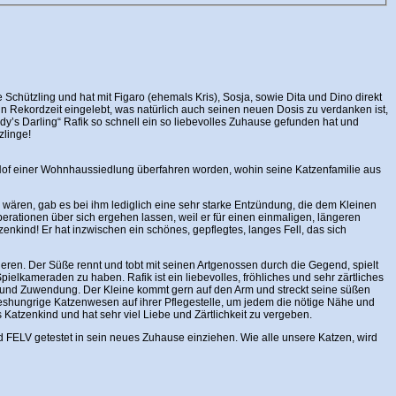
 Schützling und hat mit Figaro (ehemals Kris), Sosja, sowie Dita und Dino direkt
in Rekordzeit eingelebt, was natürlich auch seinen neuen Dosis zu verdanken ist,
y’s Darling“ Rafik so schnell ein so liebevolles Zuhause gefunden hat und
zlinge!
 Hof einer Wohnhaussiedlung überfahren worden, wohin seine Katzenfamilie aus
ären, gab es bei ihm lediglich eine sehr starke Entzündung, die dem Kleinen
tionen über sich ergehen lassen, weil er für einen einmaligen, längeren
enkind! Er hat inzwischen ein schönes, gepflegtes, langes Fell, das sich
ieren. Der Süße rennt und tobt mit seinen Artgenossen durch die Gegend, spielt
ielkameraden zu haben. Rafik ist ein liebevolles, fröhliches und sehr zärtliches
he und Zuwendung. Der Kleine kommt gern auf den Arm und streckt seine süßen
eshungrige Katzenwesen auf ihrer Pflegestelle, um jedem die nötige Nähe und
atzenkind und hat sehr viel Liebe und Zärtlichkeit zu vergeben.
und FELV getestet in sein neues Zuhause einziehen. Wie alle unsere Katzen, wird