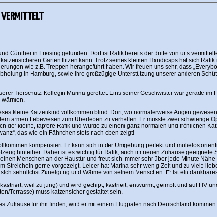
– VERMITTELT
Günther in Freising gefunden. Dort ist Rafik bereits der dritte von uns vermittelte
atzensicheren Garten flitzen kann. Trotz seines kleinen Handicaps hat sich Rafik 
erungen wie z.B. Treppen herangeführt haben. Wir freuen uns sehr, dass „Everybod
bholung in Hamburg, sowie ihre großzügige Unterstützung unserer anderen Schüt
erer Tierschutz-Kollegin Marina gerettet. Eins seiner Geschwister war gerade im
u wärmen.
eses kleine Katzenkind vollkommen blind. Dort, wo normalerweise Augen gewesen w
em armen Lebewesen zum Überleben zu verhelfen. Er musste zwei schwierige Opera
ich der kleine, tapfere Rafik und wurde zu einem ganz normalen und fröhlichen Katz
wanz“, das wie ein Fähnchen stets nach oben zeigt!
 vollkommen kompensiert. Er kann sich in der Umgebung perfekt und mühelos orient
lzeug hinterher. Daher ist es wichtig für Rafik, auch im neuen Zuhause geeignete Sp
ßt seinen Menschen an der Haustür und freut sich immer sehr über jede Minute Nä
treicheln gerne vorgezeigt. Leider hat Marina sehr wenig Zeit und zu viele lieb
ich sehnlichst Zuneigung und Wärme von seinem Menschen. Er ist ein dankbares K
astriert, weil zu jung) und wird gechipt, kastriert, entwurmt, geimpft und auf FIV 
en/Terrasse) muss katzensicher gestaltet sein.
olles Zuhause für ihn finden, wird er mit einem Flugpaten nach Deutschland kommen.