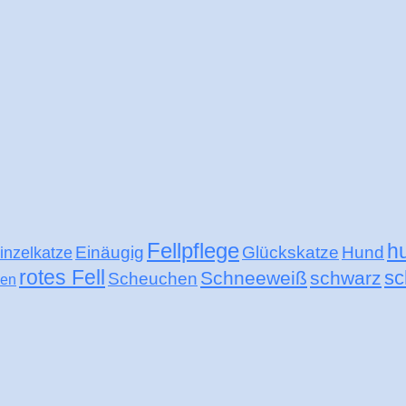
Fellpflege
h
Einäugig
Glückskatze
Hund
inzelkatze
rotes Fell
sc
Schneeweiß
schwarz
Scheuchen
nen