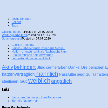
Letzte Einträge
Beliebt
Tags
Свежая новость
Posted on 28.07.2025
Wartungsarbeiten!!
Posted on 17.07.2020
Sommerpause!
Posted on 07.07.2020
Свежая новость
Barsik – Überlebenskünstler aus Moskau
Nelly – Unerwünscht, als Nachwuchs kam
Erfolge müssen gefeiert werden
Leni – Angekommen im Glück
Aktiv
behindert
E
Blind
crèmefarben
Danke!
Dreibeinchen
männlich
katzenverträglich
Nassfutter
neigt zu Harnstei
weiblich
ängstlich
sterilisiert
Taub
Links
Besuchen Sie uns auch auf Facebook
Tierhilfe Niederrhein