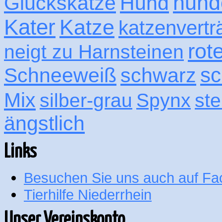
hund
Glückskatze
Hund
Kater
Katze
katzenvertr
rot
neigt zu Harnsteinen
sc
Schneeweiß
schwarz
Mix
silber-grau
Spynx
ste
ängstlich
Links
Besuchen Sie uns auch auf F
Tierhilfe Niederrhein
Unser Vereinskonto