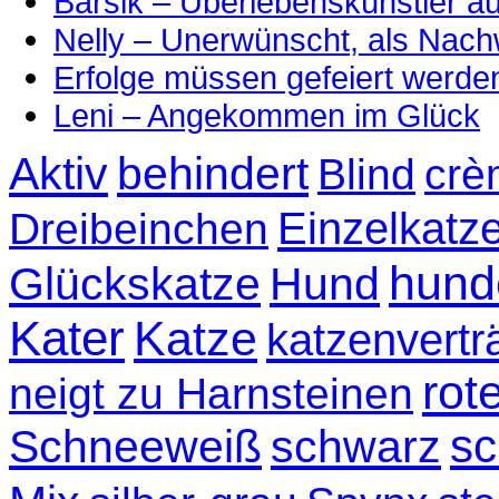
Barsik – Überlebenskünstler 
Nelly – Unerwünscht, als Nac
Erfolge müssen gefeiert werde
Leni – Angekommen im Glück
Aktiv
behindert
Blind
crè
Einzelkatz
Dreibeinchen
hund
Glückskatze
Hund
Kater
Katze
katzenvertr
rot
neigt zu Harnsteinen
sc
Schneeweiß
schwarz