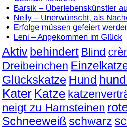
Barsik – Überlebenskünstler 
Nelly – Unerwünscht, als Nac
Erfolge müssen gefeiert werde
Leni – Angekommen im Glück
Aktiv
behindert
Blind
crè
Einzelkatz
Dreibeinchen
hund
Glückskatze
Hund
Kater
Katze
katzenvertr
rot
neigt zu Harnsteinen
sc
Schneeweiß
schwarz