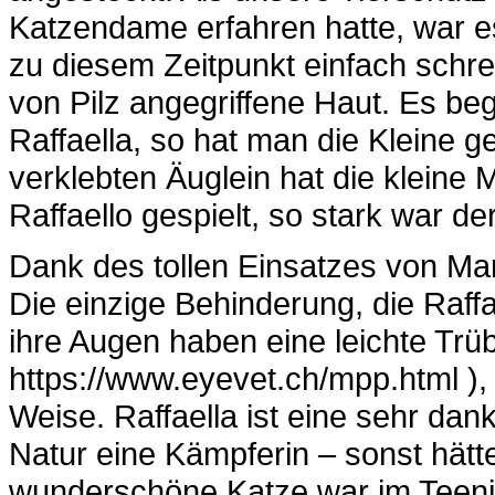
Katzendame erfahren hatte, war e
zu diesem Zeitpunkt einfach schre
von Pilz angegriffene Haut. Es b
Raffaella, so hat man die Kleine ge
verklebten Äuglein hat die kleine
Raffaello gespielt, so stark war d
Dank des tollen Einsatzes von Mar
Die einzige Behinderung, die Raffae
ihre Augen haben eine leichte Trü
https://www.eyevet.ch/mpp.html ), d
Weise. Raffaella ist eine sehr dan
Natur eine Kämpferin – sonst hätte
wunderschöne Katze war im Teenie