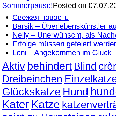
Sommerpause!
Posted on 07.07.2
Свежая новость
Barsik – Überlebenskünstler 
Nelly – Unerwünscht, als Nac
Erfolge müssen gefeiert werde
Leni – Angekommen im Glück
Aktiv
behindert
Blind
crè
Einzelkatz
Dreibeinchen
hund
Glückskatze
Hund
Kater
Katze
katzenvertr