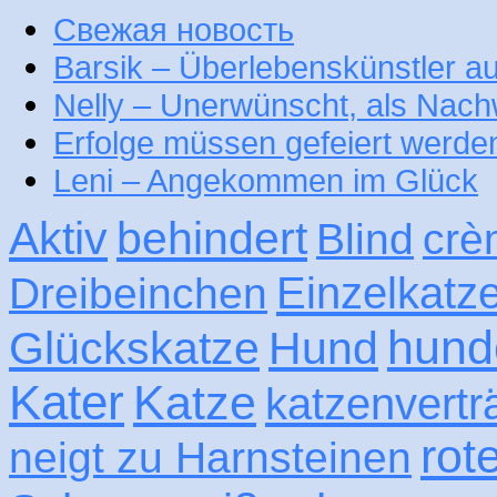
Свежая новость
Barsik – Überlebenskünstler 
Nelly – Unerwünscht, als Nac
Erfolge müssen gefeiert werde
Leni – Angekommen im Glück
Aktiv
behindert
Blind
crè
Einzelkatz
Dreibeinchen
hund
Glückskatze
Hund
Kater
Katze
katzenvertr
rot
neigt zu Harnsteinen