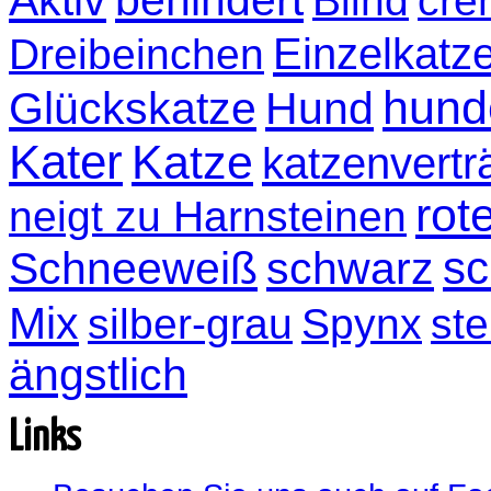
Blind
crè
Einzelkatz
Dreibeinchen
hund
Glückskatze
Hund
Kater
Katze
katzenvertr
rot
neigt zu Harnsteinen
sc
Schneeweiß
schwarz
Mix
silber-grau
Spynx
ste
ängstlich
Links