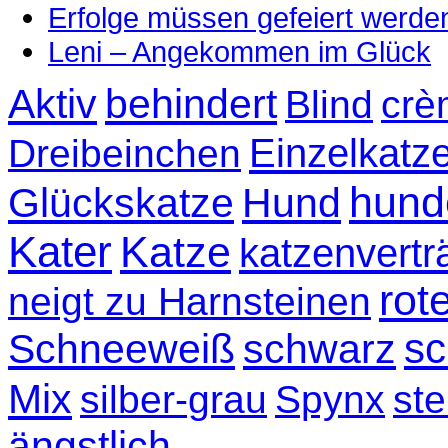
Erfolge müssen gefeiert werde
Leni – Angekommen im Glück
Aktiv
behindert
Blind
crè
Einzelkatz
Dreibeinchen
hund
Glückskatze
Hund
Kater
Katze
katzenvertr
rot
neigt zu Harnsteinen
sc
Schneeweiß
schwarz
Mix
silber-grau
Spynx
ste
ängstlich