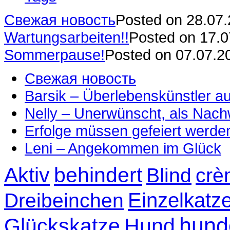
Свежая новость
Posted on 28.07
Wartungsarbeiten!!
Posted on 17.
Sommerpause!
Posted on 07.07.2
Свежая новость
Barsik – Überlebenskünstler 
Nelly – Unerwünscht, als Nac
Erfolge müssen gefeiert werde
Leni – Angekommen im Glück
Aktiv
behindert
Blind
crè
Einzelkatz
Dreibeinchen
hund
Glückskatze
Hund